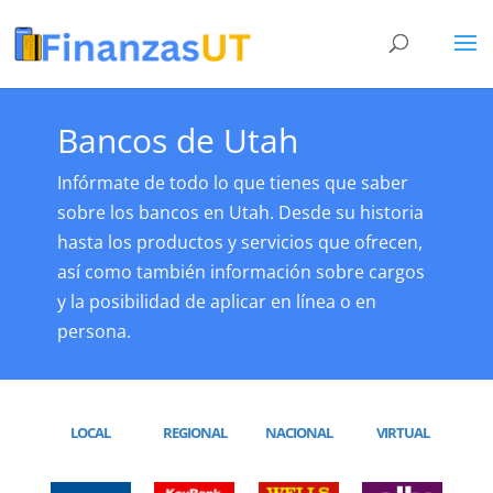
Bancos de Utah
Infórmate de todo lo que tienes que saber
sobre los bancos en Utah. Desde su historia
hasta los productos y servicios que ofrecen,
así como también información sobre cargos
y la posibilidad de aplicar en línea o en
persona.
LOCAL
REGIONAL
NACIONAL
VIRTUAL